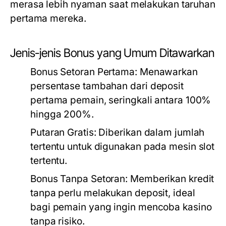
merasa lebih nyaman saat melakukan taruhan
pertama mereka.
Jenis-jenis Bonus yang Umum Ditawarkan
Bonus Setoran Pertama:
Menawarkan
persentase tambahan dari deposit
pertama pemain, seringkali antara 100%
hingga 200%.
Putaran Gratis:
Diberikan dalam jumlah
tertentu untuk digunakan pada mesin slot
tertentu.
Bonus Tanpa Setoran:
Memberikan kredit
tanpa perlu melakukan deposit, ideal
bagi pemain yang ingin mencoba kasino
tanpa risiko.