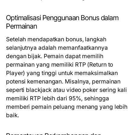
Optimalisasi Penggunaan Bonus dalam
Permainan
Setelah mendapatkan bonus, langkah
selanjutnya adalah memanfaatkannya
dengan bijak. Pemain dapat memilih
permainan yang memiliki RTP (Return to
Player) yang tinggi untuk memaksimalkan
potensi kemenangan. Misalnya, permainan
seperti blackjack atau video poker sering kali
memiliki RTP lebih dari 95%, sehingga
memberi pemain peluang menang yang lebih
baik.