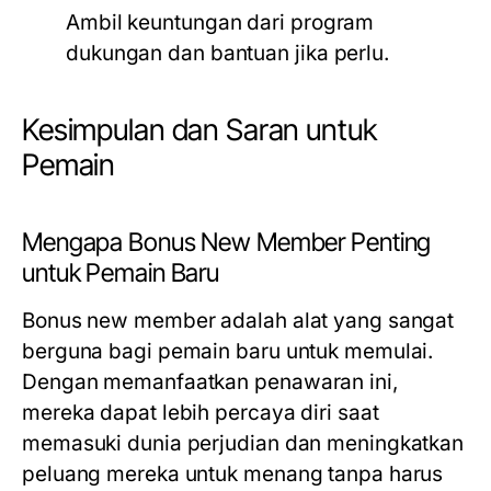
Ambil keuntungan dari program
dukungan dan bantuan jika perlu.
Kesimpulan dan Saran untuk
Pemain
Mengapa Bonus New Member Penting
untuk Pemain Baru
Bonus new member adalah alat yang sangat
berguna bagi pemain baru untuk memulai.
Dengan memanfaatkan penawaran ini,
mereka dapat lebih percaya diri saat
memasuki dunia perjudian dan meningkatkan
peluang mereka untuk menang tanpa harus