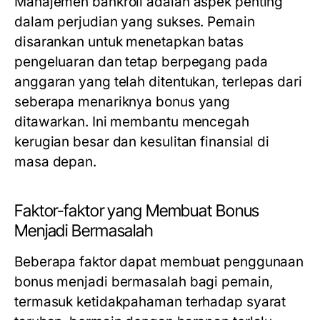
Manajemen bankroll adalah aspek penting
dalam perjudian yang sukses. Pemain
disarankan untuk menetapkan batas
pengeluaran dan tetap berpegang pada
anggaran yang telah ditentukan, terlepas dari
seberapa menariknya bonus yang
ditawarkan. Ini membantu mencegah
kerugian besar dan kesulitan finansial di
masa depan.
Faktor-faktor yang Membuat Bonus
Menjadi Bermasalah
Beberapa faktor dapat membuat penggunaan
bonus menjadi bermasalah bagi pemain,
termasuk ketidakpahaman terhadap syarat