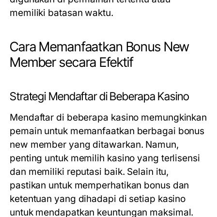
memiliki batasan waktu.
Cara Memanfaatkan Bonus New
Member secara Efektif
Strategi Mendaftar di Beberapa Kasino
Mendaftar di beberapa kasino memungkinkan
pemain untuk memanfaatkan berbagai
bonus
new member
yang ditawarkan. Namun,
penting untuk memilih kasino yang terlisensi
dan memiliki reputasi baik. Selain itu,
pastikan untuk memperhatikan bonus dan
ketentuan yang dihadapi di setiap kasino
untuk mendapatkan keuntungan maksimal.